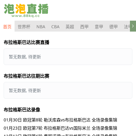
首页
世界杯
NBA
CBA
英超
西甲
意甲
德甲
法甲
布拉格斯巴达比赛直播
暂无数据, 待更新
布拉格斯巴达往期比赛
暂无数据, 待更新
布拉格斯巴达录像
01月30日 欧冠第8轮 勒沃库森vs布拉格斯巴达 全场录像集锦
01月23日 欧冠第7轮 布拉格斯巴达vs国际米兰 全场录像集锦