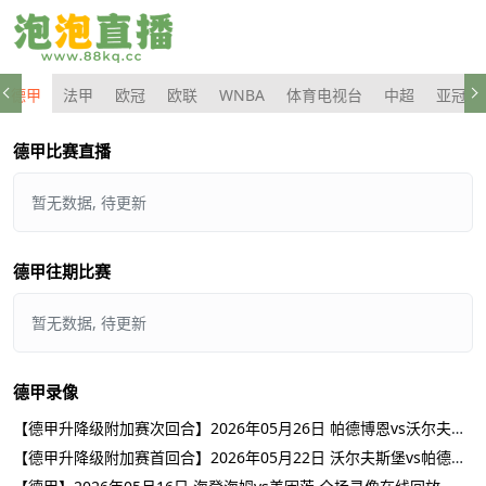
德甲
法甲
欧冠
欧联
WNBA
体育电视台
中超
亚冠
德甲比赛直播
暂无数据, 待更新
德甲往期比赛
暂无数据, 待更新
德甲录像
【德甲升降级附加赛次回合】2026年05月26日 帕德博恩vs沃尔夫斯堡 全场录像在线回放
【德甲升降级附加赛首回合】2026年05月22日 沃尔夫斯堡vs帕德博恩 全场录像在线回放