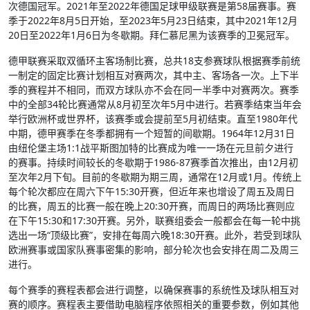
次德国冠军。2021年至2022年德国足球甲级联赛是第58届赛事。赛
季于2022年8月5日开始，至2023年5月23日结束，其中2021年12月
20日至2022年1月6日为冬歇期。拜仁慕尼黑为该赛季的卫冕冠军。
德甲联赛采取双循环主客场制比赛，总共18支参赛球队根据赛季前统
一制定的固定比赛计划相互对赛两次，其中主、客场各一次。上下半
季的赛程并不相同，而双方球队亦不会在同一半季中对赛两次。赛季
中的全部34轮比赛通常从8月初至次年5月中进行。若赛季结束当年会
举行欧洲杯或世界杯，该赛季或会提前至5月初结束。直至1980年代
中期，德甲赛季在冬季都拥有一个短暂的间歇期。1964年12月31日
由纽伦堡主场1:1战平斯图加特的比赛成为唯一一场在元旦前夕进行
的赛事。持续时间较长的冬歇期于1986-87赛季首次推出，由12月初
至次年2月下旬。目前的冬歇期为期三周，通常在12月或1月。传统上
每个轮次都应在周六下午15:30开赛，但近年来也增设了周五及周日
的比赛，周五的比赛一般在晚上20:30开赛，而周日的两场比赛则应
在下午15:30和17:30开赛。另外，联赛组委会一般都会在每一轮中挑
选出一场“顶级比赛”，安排在每周六晚18:30开赛。此外，若受到球队
欧洲赛事或国家队赛事密集的影响，部分轮次也会安排在周二及周三
进行。
每个赛季的赛程表都会进行调整，以确保赛事的系统性及球队相互对
赛的顺序。赛程表主要借助电脑程序依照相关的重要参数，例如其他