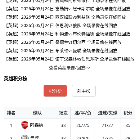
【英超】2026年05月24日 曼城vs阿斯顿维拉 全场录像在线回放
【英超】2026年05月24日 富勒姆vs纽卡斯尔联 全场录像在线回放
【英超】2026年05月24日 西汉姆联vs利兹联 全场录像在线回放
【英超】2026年05月24日 伯恩利vs狼队 全场录像在线回放
【英超】2026年05月24日 利物浦vs布伦特福德 全场录像在线回放
【英超】2026年05月24日 桑德兰vs切尔西 全场录像在线回放
【英超】2026年05月24日 布莱顿vs曼联 全场录像在线回放
【英超】2026年05月24日 诺丁汉森林vs伯恩茅斯 全场录像在线回放
查看英超录像/回放>>
英超积分榜
积分榜
射手榜
排名
球队
场次
胜/平/负
进球/失球
积分
阿森纳
1
38
26/7/5
71/27
85
曼城
2
38
23/9/6
77/35
78