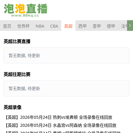
首页
世界杯
NBA
CBA
英超
西甲
意甲
德甲
法甲
英超比赛直播
暂无数据, 待更新
英超往期比赛
暂无数据, 待更新
英超录像
【英超】2026年05月24日 热刺vs埃弗顿 全场录像在线回放
【英超】2026年05月24日 水晶宫vs阿森纳 全场录像在线回放