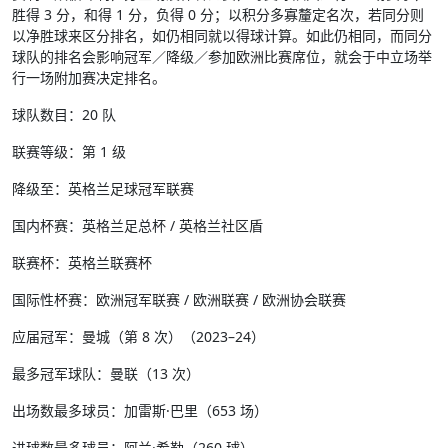
胜得 3 分，和得 1 分，负得 0 分；以积分多寡釐定名次，若同分则
以净胜球来区分排名，如仍相同就以得球计算。如此仍相同，而同分
球队的排名会影响冠军／降级／参加欧洲比赛席位，就会于中立场举
行一场附加赛决定排名。
球队数目：20 队
联赛等级：第 1 级
降级至：英格兰足球冠军联赛
国内杯赛：英格兰足总杯 / 英格兰社区盾
联赛杯：英格兰联赛杯
国际性杯赛：欧洲冠军联赛 / 欧洲联赛 / 欧洲协会联赛
应届冠军：曼城（第 8 次）（2023–24）
最多冠军球队：曼联（13 次）
出场数最多球员：加雷斯·巴里（653 场）
进球数最多球员：阿兰·希勒（260 球）