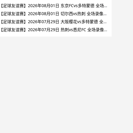
【足球友谊赛】2026年08月01日 东京FCvs多特蒙德 全场录像在线回放
【足球友谊赛】2026年08月01日 切尔西vs热刺 全场录像在线回放
【足球友谊赛】2026年07月29日 大阪樱花vs多特蒙德 全场录像在线回放
【足球友谊赛】2026年07月29日 热刺vs悉尼FC 全场录像在线回放