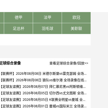
德甲
法甲
欧冠
足总杯
羽毛球
美职联
足球综合录像
查看足球综合录像/回放>>
【联赛杯】2026年08月08日 米德尔斯堡vs雷克瑟姆 全场录像在线回放
【联赛杯】2026年08月08日 狼队vs维尔港 全场录像在线回放
【足球友谊赛】2026年08月07日 拜仁慕尼黑vs阿斯顿维拉 全场录像在线回放
【足球友谊赛】2026年08月05日 切尔西vs尤文图斯 全场录像在线回放
【足球友谊赛】2026年08月05日 K联赛全明星vs曼城 全场录像在线回放
【足球友谊赛】2026年08月01日 曼城vs国际米兰 全场录像在线回放