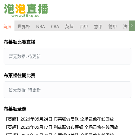
首页
世界杯
NBA
CBA
英超
西甲
意甲
德甲
法甲
布莱顿比赛直播
暂无数据, 待更新
布莱顿往期比赛
暂无数据, 待更新
布莱顿录像
【英超】2026年05月24日 布莱顿vs曼联 全场录像在线回放
【英超】2026年05月17日 利兹联vs布莱顿 全场录像在线回放