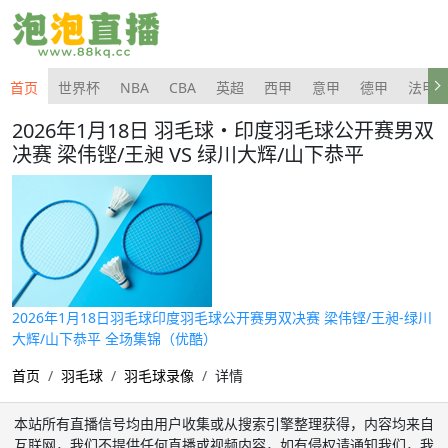
首页
世界杯
NBA
CBA
英超
西甲
意甲
德甲
法甲
2026年1月18日 羽毛球・印度羽毛球公开赛男双
决赛 梁伟铿/王昶 VS 绿川大辉/山下恭平
2026年1月18日羽毛球印度羽毛球公开赛男双决赛 梁伟铿/王昶-绿川
大辉/山下恭平 全场集锦（优酷）
首页
羽毛球
羽毛球录像
详情
本站所有直播信号均由用户收集或从搜索引擎整理获得，内容均来自
互联网，我们不提供任何直播或视频内容，如有侵权请通知我们，我