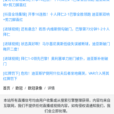
响+剪刀脚直红
[抖音全场集锦] 开季16连胜！十人拜仁2-1巴黎全胜领跑 迪亚斯双响
+剪刀脚直红
[进球视频] 还有悬念？若昂·内维斯侧勾破门，巴黎第73分钟1-2十人
拜仁
[进球视频] 状态真好啊！马尔基尼奥斯低级失误被断球，迪亚斯破门
梅开二度！
[进球视频] 拜仁1-0领先巴黎！奥利塞单刀射门被扑，迪亚斯补射破
门
[红牌罚下] 危险！迪亚斯铲倒阿什拉夫后者坐地痛哭，VAR介入将其
红牌罚下
首页
欧冠
欧冠录像
详情
本站所有直播信号均由用户收集或从搜索引擎整理获得，内容均来自
互联网，我们不提供任何直播或视频内容，如有侵权请通知我们，我
们会立即处理。