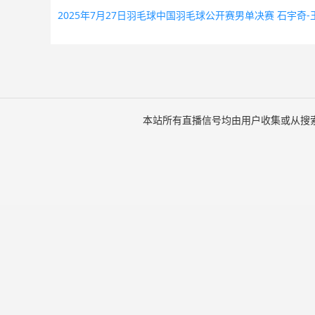
2025年7月27日羽毛球中国羽毛球公开赛男单决赛 石宇奇
本站所有直播信号均由用户收集或从搜